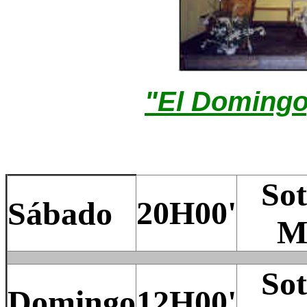
"El Domingo,
Sot
20
H00'
Sábado
M
Sot
Domingo
12H00'