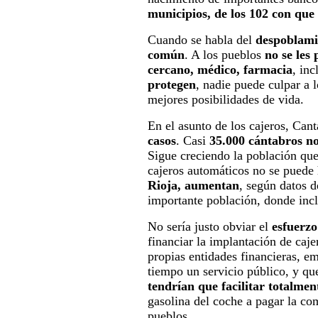
municipios, de los 102 con que 
Cuando se habla del
despoblami
común
. A los pueblos
no se les
cercano, médico, farmacia
, inc
protegen
, nadie puede culpar a 
mejores posibilidades de vida.
En el asunto de los cajeros, Cant
casos
. Casi
35.000 cántabros no
Sigue creciendo la población qu
cajeros automáticos no se puede
Rioja, aumentan
, según datos 
importante población, donde inc
No sería justo obviar el
esfuerzo
financiar la implantación de caj
propias entidades financieras, e
tiempo un servicio público, y qu
tendrían que facilitar totalmen
gasolina del coche a pagar la c
pueblos.