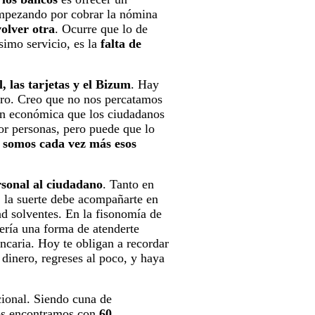
 empezando por cobrar la nómina
olver otra
. Ocurre que lo de
simo servicio, es la
falta de
, las tarjetas y el Bizum
. Hay
uro. Creo que no nos percatamos
ón económica que los ciudadanos
r personas, pero puede que lo
 somos cada vez más esos
rsonal al ciudadano
. Tanto en
t, la suerte debe acompañarte en
ad solventes. En la fisonomía de
sería una forma de atenderte
ancaria. Hoy te obligan a recordar
dinero, regreses al poco, y haya
cional. Siendo cuna de
 nos encontramos con
60