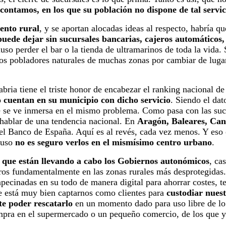
contamos, en los que su población no dispone de tal servic
ento rural
, y se aportan alocadas ideas al respecto, habría 
 puede dejar sin sucursales bancarias, cajeros automáticos
luso perder el bar o la tienda de ultramarinos de toda la vida.
los pobladores naturales de muchas zonas por cambiar de lugar
abria tiene el triste honor de encabezar el ranking nacional d
 cuentan en su municipio con dicho servicio
. Siendo el dat
e se ve inmersa en el mismo problema. Como pasa con las sucu
 hablar de una tendencia nacional. En
Aragón, Baleares, Can
del Banco de España. Aquí es al revés, cada vez menos. Y eso
luso
no es seguro verlos en el mismísimo centro urbano
.
 que están llevando a cabo los Gobiernos autonómicos
, ca
eros fundamentalmente en las zonas rurales más desprotegidas
mpecinadas en su todo de manera digital para ahorrar costes, t
e está muy bien captarnos como clientes para
custodiar nuest
te poder rescatarlo
en un momento dado para uso libre de lo
ompra en el supermercado o un pequeño comercio, de los que y