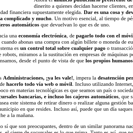
dinerito a quienes decidan hacerse clientes,
idad financiera supuestamente elegida.
Dar es una cosa y dev
e ha complicado y mucho
. Un motivo esencial, al tiempo de pé
ajeros automáticos
que devuelvan lo que es de uno.
hacia una
economía electrónica
, de
pagarlo todo con el móvil
an cuando abonas una compra con algún billete o moneda de e
sistema es
un control total sobre cualquier pago
o transacci
robots, miramos a la sustitución en empresas de máquinas po
nsamos, desde el punto de vista de que
los propios humanos
as
Administraciones, ¡ya les vale!
, impera la
desatención pe
 de
hacerlo todo vía web o móvil
. Incluso utilizando Interne
mpoco en materias tecnológicas es que seamos un país o socied
ursales bancarias, e incluso los cajeros automáticos
, que 
ea este sistema de retirar dinero o realizar alguna gestión b
unicipio en que resides. Incluso así, puede que un día saques 
che a la mañana.
to sí que son preocupantes, dentro de un similar panorama na
, el cierre de sucursales es lo que prima. Tanto es así, que