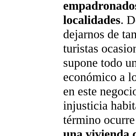
empadronados
localidades
. D
dejarnos de ta
turistas ocasio
supone todo un
económico a lo
en este negoci
injusticia habi
término ocurre
una vivienda 