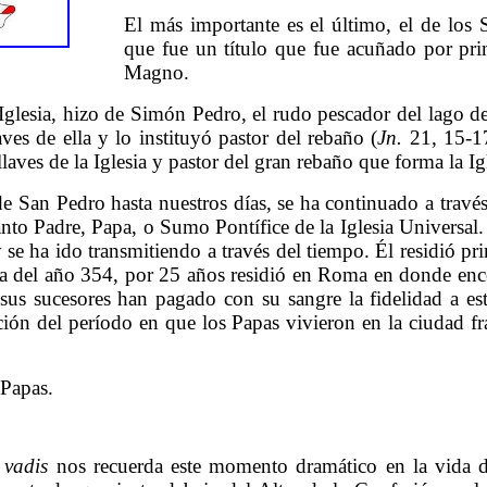
El más importante es el último, el de los 
que fue un título que fue acuñado por pr
Magno.
Iglesia, hizo de Simón Pedro, el rudo pescador del lago de
aves de ella y lo instituyó pastor del rebaño (
Jn.
21, 15-17
llaves de la Iglesia y pastor del gran rebaño que forma la Igl
e San Pedro hasta nuestros días, se ha continuado a travé
 Padre, Papa, o Sumo Pontífice de la Iglesia Universal. 
y se ha ido transmitiendo a través del tiempo. Él residió p
sta del año 354, por 25 años residió en Roma en donde enco
us sucesores han pagado con su sangre la fidelidad a est
n del período en que los Papas vivieron en la ciudad fra
 Papas.
vadis
nos recuerda este momento dramático en la vida 