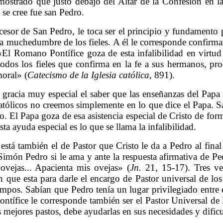
ostrado que justo debajo del Altar de la Confesión en la
se cree fue san Pedro.
sor de San Pedro, le toca ser el principio y fundamento p
a muchedumbre de los fieles. A él le corresponde confirma
. «El Romano Pontífice goza de esta infalibilidad en virt
dos los fieles que confirma en la fe a sus hermanos, pro
moral» (
Catecismo de la Iglesia católica
, 891).
a gracia muy especial el saber que las enseñanzas del Pap
católicos no creemos simplemente en lo que dice el Papa. 
o. El Papa goza de esa asistencia especial de Cristo de fo
sta ayuda especial es lo que se llama la infalibilidad.
está también el de Pastor que Cristo le da a Pedro al fina
 Simón Pedro si le ama y ante la respuesta afirmativa de P
ovejas... Apacienta mis ovejas» (
Jn.
21, 15-17). Tres vec
que esta para darle el encargo de Pastor universal de lo
empos. Sabían que Pedro tenía un lugar privilegiado entre
ontífice le corresponde también ser el Pastor Universal de 
s mejores pastos, debe ayudarlas en sus necesidades y dificu