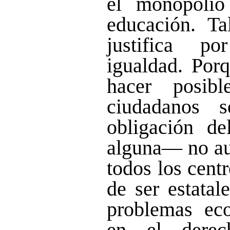
el monopolio
educación. T
justifica p
igualdad. Porq
hacer posib
ciudadanos 
obligación de
alguna— no aut
todos los cent
de ser estatal
problemas eco
en el derec