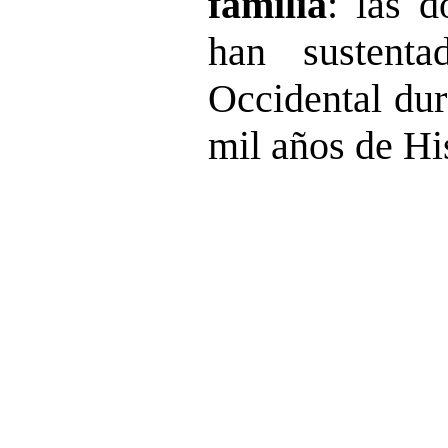
familia
: las d
han sustenta
Occidental dur
mil años de His