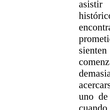
asist
históri
encon
promet
siente
come
demasi
acercar
uno de
cuand