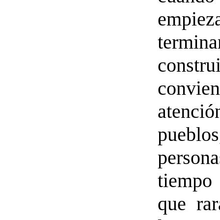
empiez
termi
const
convie
atenc
pueblo
person
tiempo 
que rar