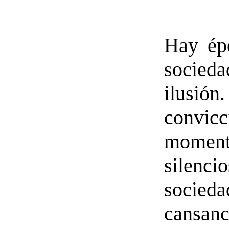
Hay épo
socie
ilusi
convi
moment
silenci
socie
cansanc