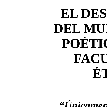
EL DE
DEL MU
POÉTI
FAC
É
“Únicament