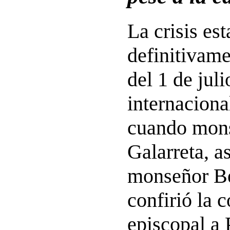
La crisis est
definitivam
del 1 de jul
internaciona
cuando mons
Galarreta, a
monseñor Be
confirió la 
episcopal a 