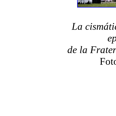
La cismáti
e
de la Frate
Fot