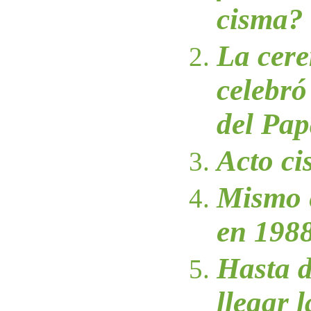
cisma?
La cer
celebró
del Pa
Acto ci
Mismo 
en 198
Hasta 
llegar 