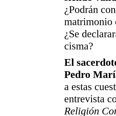
¿Podrán conf
matrimonio e
¿Se declara
cisma?
El sacerdot
Pedro Marí
a estas cues
entrevista c
Religión Co