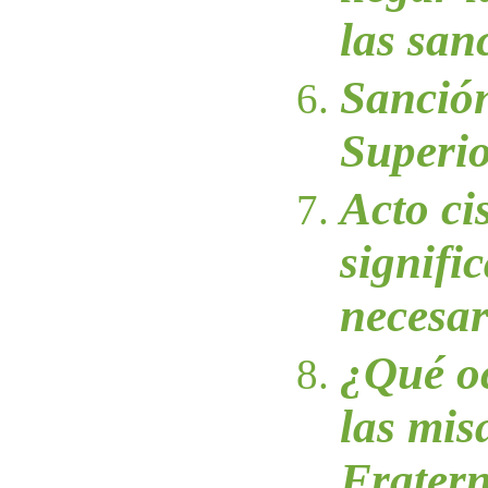
las san
Sanción
Superi
Acto ci
signifi
necesa
¿Qué o
las mis
Frater