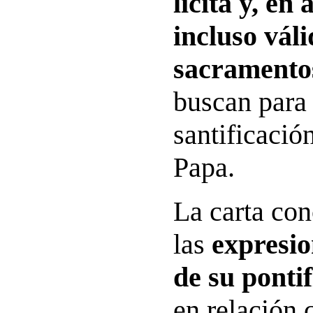
lícita y, en
incluso váli
sacramento
buscan para 
santificación
Papa.
La carta con
las
expresi
de su ponti
en relación 