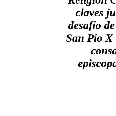
claves ju
desafío de
San Pío X 
cons
episcop