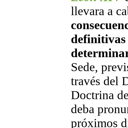
llevara a c
consecuenc
definitiva
determina
Sede, previ
través del D
Doctrina de
deba pronun
próximos dí