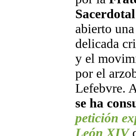
Sacerdotal
abierto una
delicada cr
y el movim
por el arzo
Lefebvre.
se ha cons
petición e
León XIV
d