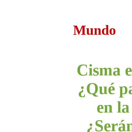
Mundo
Cisma en
¿Qué p
en l
¿Serán 