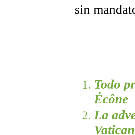
sin mandato
Todo p
Écône
La adve
Vatica