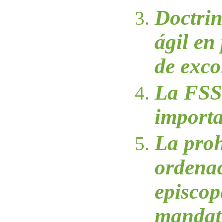
Doctrin
ágil en
de exc
La FSS
import
La proh
ordena
episcop
mandat