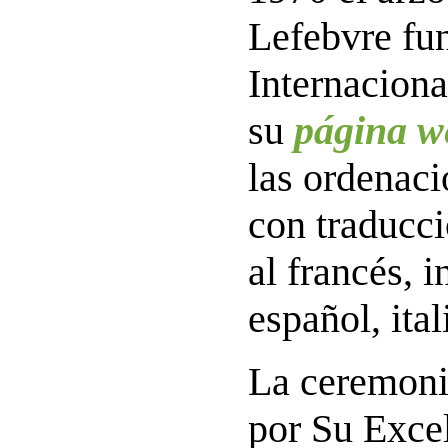
Lefebvre fu
Internaciona
su
página w
las ordenaci
con traducc
al francés, 
español, ita
La ceremonia
por Su Exce