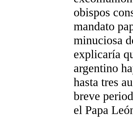
obispos con
mandato pap
minuciosa de
explicaría q
argentino h
hasta tres a
breve perio
el Papa Leó