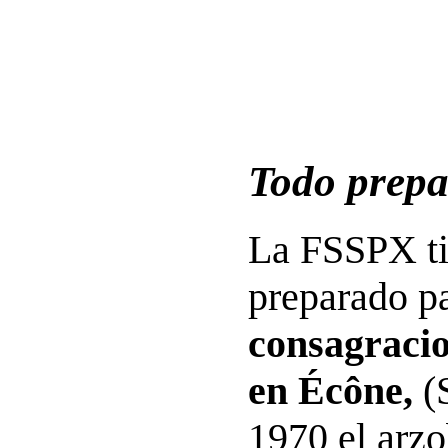
Todo prep
La FSSPX tie
preparado pa
consagracio
en Écône,
(
1970 el arz