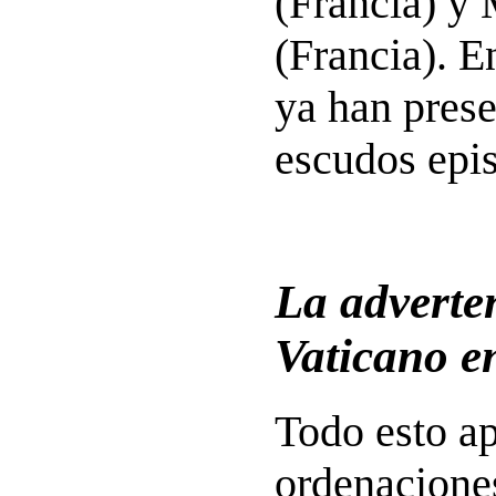
(Francia) y
(Francia). En
ya han pres
escudos epi
La adverte
Vaticano e
Todo esto ap
ordenaciones