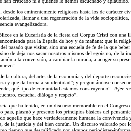
 le han criticado ni a quienes le hemos escuchado y aplaudido.
, desde los eminentemente religiosos hasta los de carácter civ
larizada, llamar a una regeneración de la vida sociopolítica, 
sencia evangelizadora.
licos en la Eucaristía de la fiesta del Corpus Cristi con una 
 encomienda para la España de hoy y de mañana: que la religi
del pasado que visitar, sino una escuela de fe de la que bebe
 sino de dejarnos sacar nosotros mismos del egoísmo, de la in
itación a la conversión, a cambiar la mirada, a acoger su pres
 nuevo“.
e la cultura, del arte, de la economía y del deporte reconoci
toria y que da forma a su identidad”; y preguntándose consec
 ende, qué tipo de comunidad estamos construyendo”.
Tejer re
cuentro, escucha, diálogo y respeto”.
ancia que ha tenido, en un discurso memorable en el Congreso 
ro país, plasmó y presentó los principios básicos del pensamien
odo aquello que hace verdaderamente humana la convivencia y
na, de la justicia y del bien común. Un discurso valorado por
smo tiempo que descalificado por algunos periodistas-informa