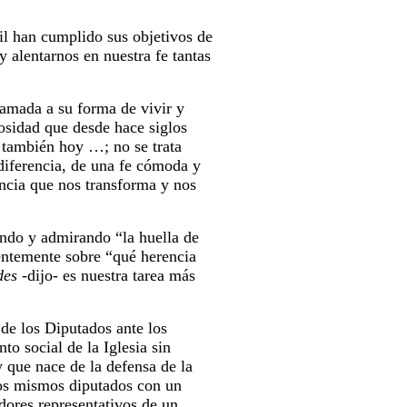
il han cumplido sus objetivos de
y alentarnos en nuestra fe tantas
llamada a su forma de vivir y
osidad que desde hace siglos
r también hoy …; no se trata
diferencia, de una fe cómoda y
encia que nos transforma y nos
endo y admirando “la huella de
uentemente sobre “qué herencia
des
-dijo- es nuestra tarea más
de los Diputados ante los
to social de la Iglesia sin
 que nace de la defensa de la
 los mismos diputados con un
dores representativos de un