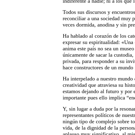
indiferente a nadie; ni a los que
Todos sus discursos y encuentros
reconciliar a una sociedad muy po
veces dormida, anodina y sin pre
Ha hablado al corazón de los cató
expresar su espiritualidad: «Una
anima este país no sea un museo 
únicamente de sacar la custodia,
privada, para responder a su inv
hace constructores de un mundo
Ha interpelado a nuestro mundo d
creatividad que atraviesa su his
estamos dejando al futuro y por
importante pues ello implica “en
Y, sin lugar a duda por la reson
representantes políticos de nuest
ningún tipo de complejo sobre t
vida, de la dignidad de la perso
aplauso muy significativo, al mi