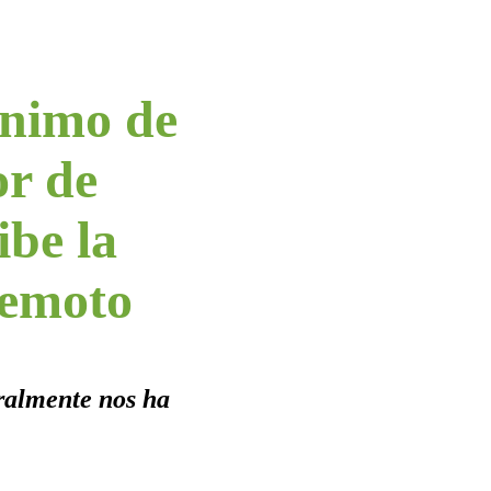
ónimo de
or de
be la
remoto
eralmente nos ha