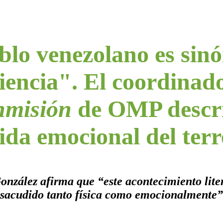
blo venezolano es sin
liencia". El coordinad
nmisión
de OMP descri
ida emocional del ter
onzález afirma que “este acontecimiento lit
sacudido tanto física como emocionalmente”