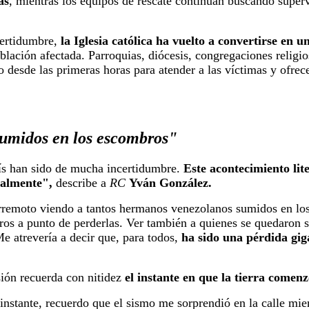
as
, mientras los equipos de rescate continúan buscando superv
certidumbre,
la Iglesia católica ha vuelto a convertirse en u
lación afectada. Parroquias, diócesis, congregaciones religi
o desde las primeras horas para atender a las víctimas y ofrec
umidos en los escombros"
aís han sido de mucha incertidumbre.
Este acontecimiento li
nalmente",
describe a
RC
Yván González.
erremoto viendo a tantos hermanos venezolanos sumidos en lo
ros a punto de perderlas. Ver también a quienes se quedaron s
Me atrevería a decir que, para todos,
ha sido una pérdida gig
ión recuerda con nitidez
el instante en que la tierra comenz
nstante, recuerdo que el sismo me sorprendió en la calle mie