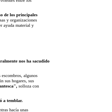
ivientes entre los
no de los principales
osas y organizaciones
er ayuda material y
teralmente nos ha sacudido
s escombros, algunos
in sus hogares, sus
antesca",
solloza con
ó a temblar.
ntras hacía unas