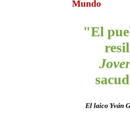
Mundo
"El pue
resi
Jove
sacud
El laico Yván G