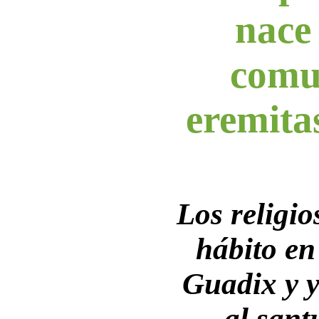
nace
comu
eremita
Los religio
hábito en
Guadix y y
al sant