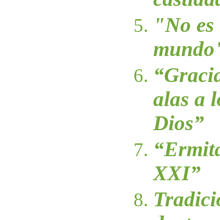
"No es 
mundo
“Gracia
alas a 
Dios”
“Ermita
XXI”
Tradici