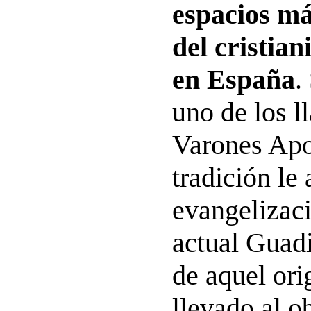
espacios m
del cristia
en España
.
uno de los l
Varones Apos
tradición le 
evangelizaci
actual Guad
de aquel ori
llevado al o