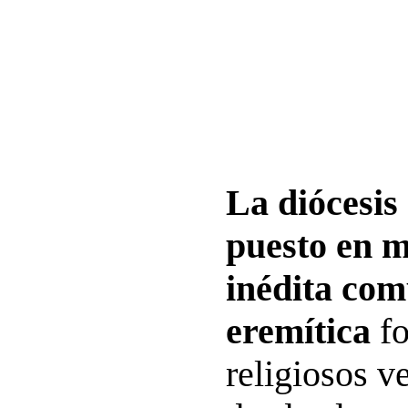
La diócesis
puesto en 
inédita co
eremítica
fo
religiosos v