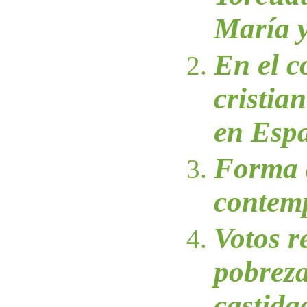
María 
En el c
cristia
en Esp
Forma 
contemp
Votos r
pobreza
castida