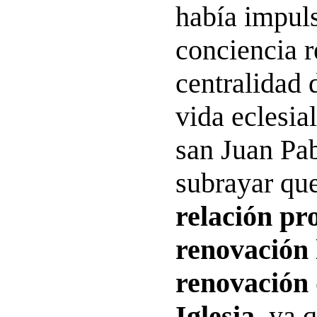
había impul
conciencia r
centralidad d
vida eclesia
san Juan Pab
subrayar que
relación pr
renovación l
renovación 
Iglesia
, ya 