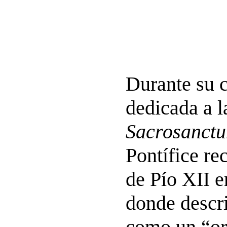
Durante su 
dedicada a l
Sacrosanct
Pontífice re
de Pío XII 
donde descri
como un “or