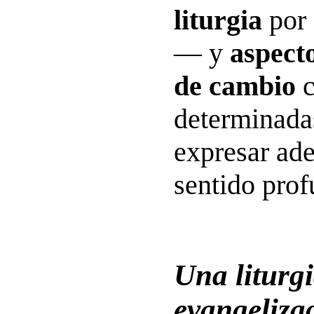
liturgia
por 
— y
aspecto
de cambio
c
determinada
expresar ad
sentido prof
Una liturg
evangeliza