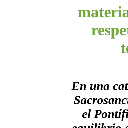
materia
respe
t
En una cat
Sacrosanc
el Pontíf
equilibrio 