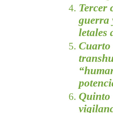
Tercer 
guerra 
letales
Cuarto 
transh
“huma
potenc
Quinto 
vigilanc