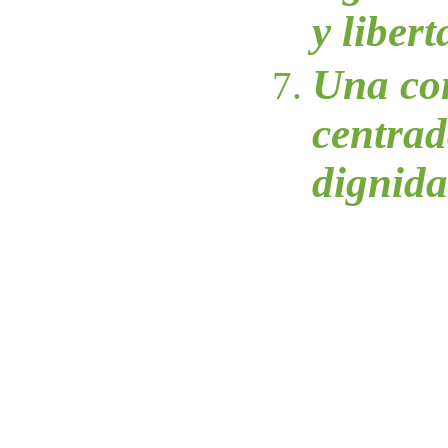
y liber
Una co
centrad
dignid