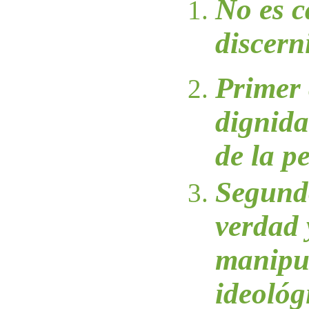
No es c
discerni
Primer 
dignida
de la 
Segundo
verdad 
manipu
ideológ