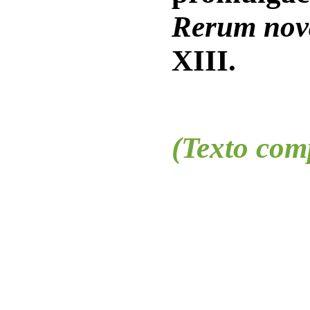
Rerum no
XIII.
(Texto comp