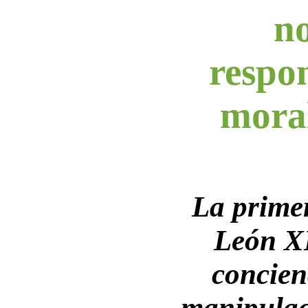
no
respo
mora
La primer
León X
concien
manipulac