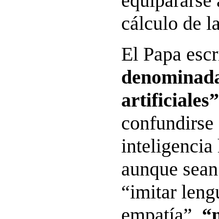
equipararse 
cálculo de l
El Papa esc
denominadas
artificiales”
confundirse 
inteligenci
aunque sean
“imitar leng
empatía”,
“