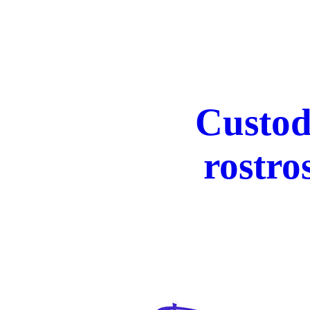
Custod
rostr